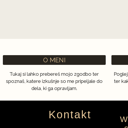
O MENI
Tukaj si lahko prebereš mojo zgodbo ter
Poglej
spoznaš, katere izkušnje so me pripeljale do
ter ka
dela, ki ga opravljam.
Kontakt
W