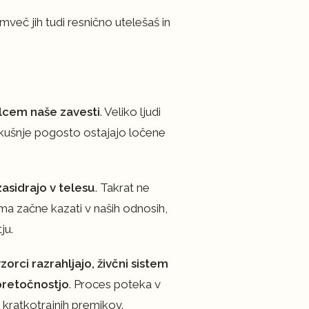
več jih tudi resnično utelešaš in
ilcem naše zavesti
. Veliko ljudi
izkušnje pogosto ostajajo ločene
 zasidrajo v telesu
. Takrat ne
ma začne kazati v naših odnosih,
ju.
zorci razrahljajo, živčni sistem
 pretočnostjo
. Proces poteka v
kratkotrajnih premikov.