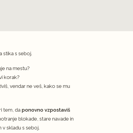
stika s seboj.
žuje na mestu?
rvi korak?
živiš, vendar ne veš, kako se mu
ri tem, da
ponovno vzpostaviš
notranje blokade, stare navade in
n v skladu s seboj.