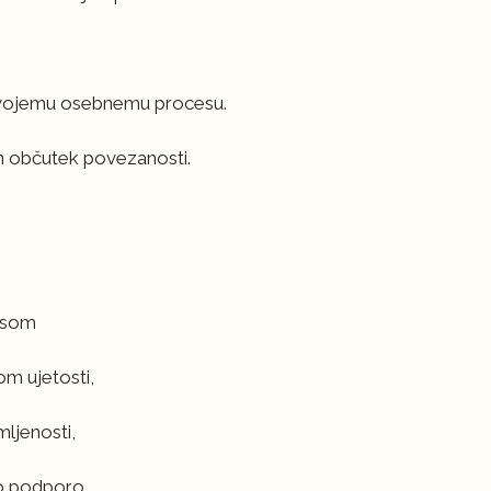
 tvojemu osebnemu procesu.
n občutek povezanosti.
lesom
om ujetosti,
mljenosti,
no podporo,