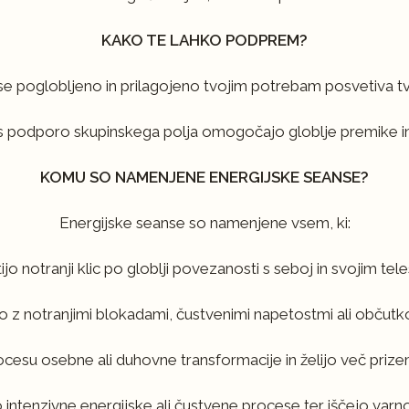
KAKO TE LAHKO PODPREM?
se poglobljeno in prilagojeno tvojim potrebam posvetiva
s podporo skupinskega polja omogočajo globlje premike i
KOMU SO NAMENJENE ENERGIJSKE SEANSE?
Energijske seanse so namenjene vsem, ki:
utijo notranji klic po globlji povezanosti s seboj in svojim te
jo z notranjimi blokadami, čustvenimi napetostmi ali občutk
rocesu osebne ali duhovne transformacije in želijo več prize
ajo intenzivne energijske ali čustvene procese ter iščejo var