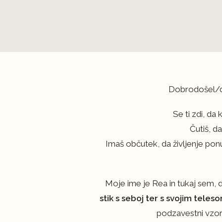
Dobrodošel/do
Se ti zdi, da
Čutiš, da
Imaš občutek, da življenje ponu
Moje ime je Rea in tukaj sem, 
stik s seboj ter
s svojim teles
podzavestni vzorci