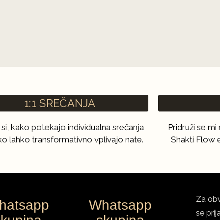
1:1 SREČANJA
 si, kako potekajo individualna srečanja
Pridruži se m
ko lahko transformativno vplivajo nate.
Shakti Flow e
Za obv
hatsapp
Whatsapp
se pri