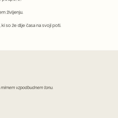
em življenju.
ki so že dlje časa na svoji poti.
e v mirnem vzpodbudnem tonu.
Seansa je bila res intenzivna, vs
kot sem bila 🙏