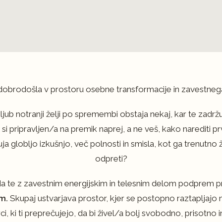
brodošla v prostoru osebne transformacije in zavestnega 
 kljub notranji želji po spremembi obstaja nekaj, kar te zadr
 si pripravljen/a na premik naprej, a ne veš, kako narediti p
ja globljo izkušnjo, več polnosti in smisla, kot ga trenutno 
odpreti?
da te z zavestnim energijskim in telesnim delom podprem p
om.
Skupaj ustvarjava prostor, kjer se postopno raztapljajo 
, ki ti preprečujejo, da bi živel/a bolj svobodno, prisotno i