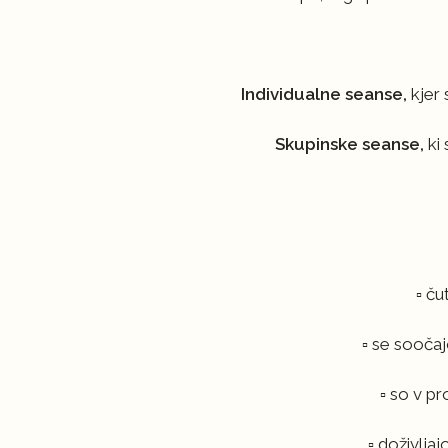
Individualne seanse,
kjer 
Skupinske seanse,
ki 
▫️ č
▫️ se sooča
▫️ so v p
▫️ doživlj