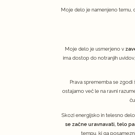
Moje delo je namenjeno temu, da 
Moje delo je usmerjeno v
zav
ima dostop do notranjih uvidov,
Prava sprememba se zgodi šele
ostajamo več le na ravni razume
ču
Skozi energijsko in telesno delo
se začne uravnavati, telo pa
tempu, ki ga posamezni