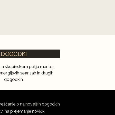
DOGODKI
i na skupinskem petju manter,
nergijskih seansah in drugih
dogodkih.
eščanje o najnovejših dogodkih
javi na prejemanje novičk.