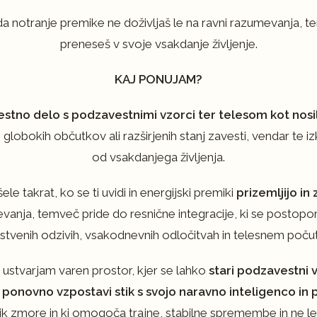
notranje premike ne doživljaš le na ravni razumevanja, tem
preneseš v svoje vsakdanje življenje.
KAJ PONUJAM?
estno delo s podzavestnimi vzorci ter telesom kot nos
 globokih občutkov ali razširjenih stanj zavesti, vendar te 
od vsakdanjega življenja.
 takrat, ko se ti uvidi in energijski premiki
prizemljijo in
vanja, temveč pride do resnične integracije, ki se postopo
stvenih odzivih, vsakodnevnih odločitvah in telesnem počut
 ustvarjam varen prostor, kjer se lahko
stari podzavestni v
 ponovno vzpostavi stik s svojo naravno inteligenco in
k zmore in ki omogoča trajne, stabilne spremembe in ne le 